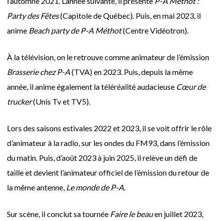
l’automne 2021. L’année suivante, il présente
P-A Méthot :
Party des Fêtes
(Capitole de Québec). Puis, en mai 2023, il
anime
Beach party de P-A Méthot
(Centre Vidéotron).
À la télévision, on le retrouve comme animateur de l’émission
Brasserie chez P-A
(TVA) en 2023. Puis, depuis la même
année, il anime également la téléréalité audacieuse
Cœur de
trucker
(Unis Tv et TV5).
Lors des saisons estivales 2022 et 2023, il se voit offrir le rôle
d’animateur à la radio, sur les ondes du FM93, dans l’émission
du matin. Puis, d’août 2023 à juin 2025, il relève un défi de
taille et devient l’animateur officiel de l’émission du retour de
la même antenne,
Le monde de P-A
.
Sur scène, il conclut sa tournée
Faire le beau
en juillet 2023,