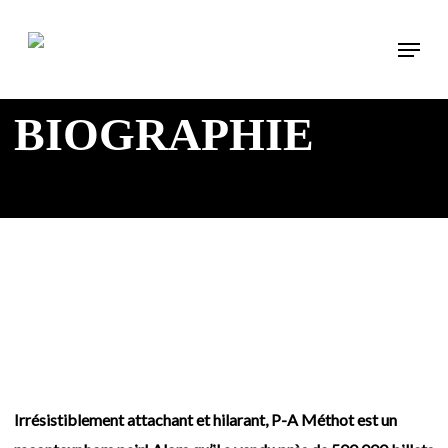
Skip
Menu
to
main
content
BIOGRAPHIE
Irrésistiblement attachant et hilarant, P-A Méthot est un